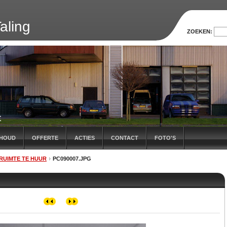
aling
ZOEKEN:
t
HOUD
OFFERTE
ACTIES
CONTACT
FOTO'S
RUIMTE TE HUUR
PC090007.JPG